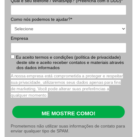
Qual é seu telefone / WhatsApp? (Preencha com o DDD)*
Como nós podemos te ajudar?*
Empresa
Eu aceito termos e condições (política de privacidade)
deste site e aceito receber contatos e materiais através
dos dados informados
A nossa empresa está comprometida a proteger e respeitar
sua privacidade, utilizaremos seus dados apenas para fins
de marketing. Você pode alterar suas preferências a
qualquer momento.
ME MOSTRE COMO!
Prometemos não utilizar suas informações de contato para
enviar qualquer tipo de SPAM.