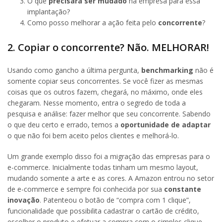
O que
precisará ser mudado
na empresa para essa
implantação?
Como posso melhorar a ação feita pelo
concorrente
?
2. Copiar o concorrente? Não. MELHORAR!
Usando como gancho a última pergunta,
benchmarking
não é
somente copiar seus concorrentes. Se você fizer as mesmas
coisas que os outros fazem, chegará, no máximo, onde eles
chegaram. Nesse momento, entra o segredo de toda a
pesquisa e análise: fazer melhor que seu concorrente. Sabendo
o que deu certo e errado, temos a
oportunidade de adaptar
o que não foi bem aceito pelos clientes e melhorá-lo.
Um grande exemplo disso foi a migração das empresas para o
e-commerce. Inicialmente todas tinham um mesmo layout,
mudando somente a arte e as cores. A Amazon entrou no setor
de e-commerce e sempre foi conhecida por sua
constante
inovação
. Patenteou o botão de “compra com 1 clique”,
funcionalidade que possibilita cadastrar o cartão de crédito,
escolher o produto e efetuar a compra com o simples clique