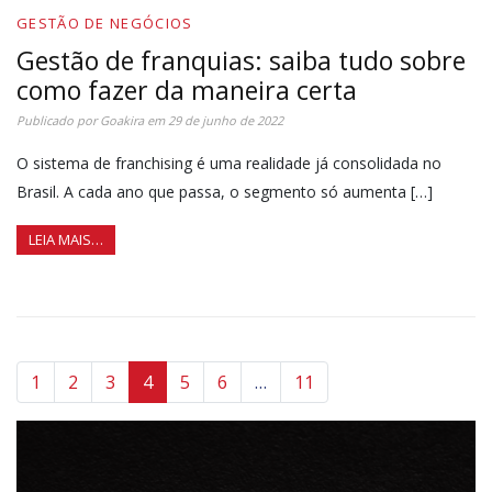
GESTÃO DE NEGÓCIOS
Gestão de franquias: saiba tudo sobre
como fazer da maneira certa
Publicado por
Goakira
em
29 de junho de 2022
O sistema de franchising é uma realidade já consolidada no
Brasil. A cada ano que passa, o segmento só aumenta […]
LEIA MAIS…
1
2
3
4
5
6
…
11