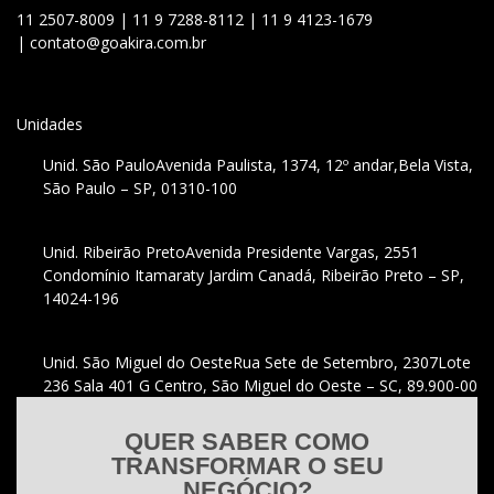
11 2507-8009 |
11 9 7288-8112 |
11 9 4123-1679
|
contato@goakira.com.br
Unidades
Unid. São Paulo
Avenida Paulista, 1374, 12º andar,
Bela Vista,
São Paulo – SP, 01310-100
Unid. Ribeirão Preto
Avenida Presidente Vargas, 2551
Condomínio Itamaraty Jardim Canadá, Ribeirão Preto – SP,
14024-196
Unid. São Miguel do Oeste
Rua Sete de Setembro, 2307
Lote
236 Sala 401 G Centro, São Miguel do Oeste – SC, 89.900-00
QUER SABER COMO
TRANSFORMAR O SEU
NEGÓCIO?