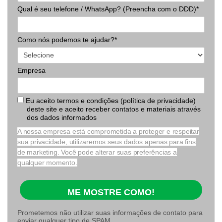
Qual é seu telefone / WhatsApp? (Preencha com o DDD)*
Como nós podemos te ajudar?*
Empresa
Eu aceito termos e condições (política de privacidade)
deste site e aceito receber contatos e materiais através
dos dados informados
A nossa empresa está comprometida a proteger e respeitar
sua privacidade, utilizaremos seus dados apenas para fins
de marketing. Você pode alterar suas preferências a
qualquer momento.
ME MOSTRE COMO!
Prometemos não utilizar suas informações de contato para
enviar qualquer tipo de SPAM.