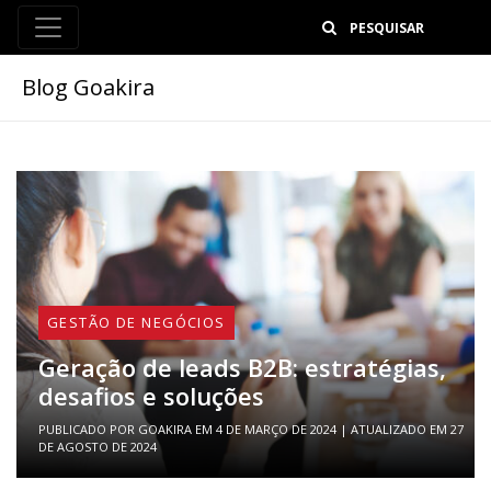
B
Blog Goakira
GESTÃO DE NEGÓCIOS
Geração de leads B2B: estratégias,
desafios e soluções
PUBLICADO POR
GOAKIRA
EM
4 DE MARÇO DE 2024
| ATUALIZADO EM
27
DE AGOSTO DE 2024