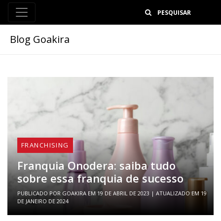
B
Blog Goakira
FRANCHISING
Franquia Onodera: saiba tudo
sobre essa franquia de sucesso
PUBLICADO POR
GOAKIRA
EM
19 DE ABRIL DE 2023
| ATUALIZADO EM
19
DE JANEIRO DE 2024