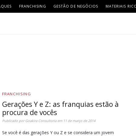
AQUES
FRANCHISING
GESTÃO DE NEGÓCIOS
MATERIAIS RIC
FRANCHISING
Gerações Y e Z: as franquias estão à
procura de vocês
Publicado por
Goakira Consultoria
em
11 de março de 2014
Se você é das gerações Y ou Z e se considera um jovem