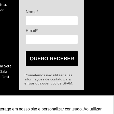
ista,
São
Nome*
Email*
m
,
QUERO RECEBER
ua Sete
 Sala
Prometemos não utilizar suas
o Oeste
informações de contato para
enviar qualquer tipo de SPAM.
rage em nosso site e personalizar conteúdo. Ao utilizar