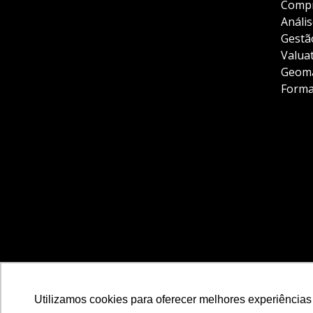
Compr
Anális
Gestã
Valua
Geoma
Forma
Utilizamos cookies para oferecer melhores experiências
Site criado por
Rock Stage
.