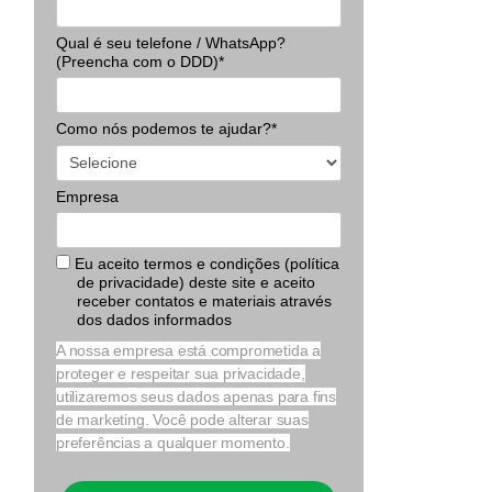
Qual é seu telefone / WhatsApp?
(Preencha com o DDD)*
Como nós podemos te ajudar?*
Empresa
Eu aceito termos e condições (política
de privacidade) deste site e aceito
receber contatos e materiais através
dos dados informados
A nossa empresa está comprometida a
proteger e respeitar sua privacidade,
utilizaremos seus dados apenas para fins
de marketing. Você pode alterar suas
preferências a qualquer momento.