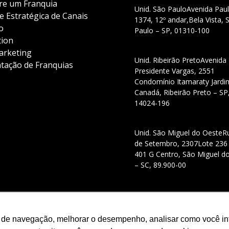
e um Franquia
Unid. São Paulo
Avenida Paul
e Estratégica de Canais
1374, 12º andar,
Bela Vista, 
o
Paulo – SP, 01310-100
tion
rketing
Unid. Ribeirão Preto
Avenida
tação de Franquias
Presidente Vargas, 2551
Condomínio Itamaraty Jardi
Canadá, Ribeirão Preto – SP
14024-196
Unid. São Miguel do Oeste
R
de Setembro, 2307
Lote 236
401 G Centro, São Miguel d
– SC, 89.900-00
 de navegação, melhorar o desempenho, analisar como você inte