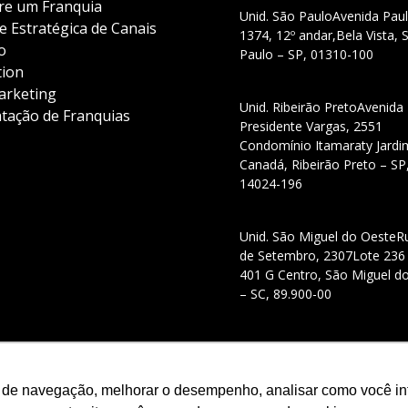
e um Franquia
Unid. São Paulo
Avenida Paul
e Estratégica de Canais
1374, 12º andar,
Bela Vista, 
o
Paulo – SP, 01310-100
tion
rketing
Unid. Ribeirão Preto
Avenida
tação de Franquias
Presidente Vargas, 2551
Condomínio Itamaraty Jardi
Canadá, Ribeirão Preto – SP
14024-196
Unid. São Miguel do Oeste
R
de Setembro, 2307
Lote 236
401 G Centro, São Miguel d
– SC, 89.900-00
 de navegação, melhorar o desempenho, analisar como você inte