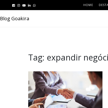
HOME
DEST
Blog Goakira
Tag:
expandir negóc