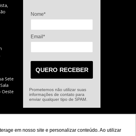
ista,
São
Nome*
Email*
m
,
QUERO RECEBER
ua Sete
 Sala
Prometemos não utilizar suas
o Oeste
informações de contato para
enviar qualquer tipo de SPAM.
rage em nosso site e personalizar conteúdo. Ao utilizar