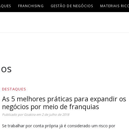
AQUES
FRANCHISING
GESTÃO DE NEGÓCIOS
MATERIAIS RIC
ios
DESTAQUES
As 5 melhores práticas para expandir os
negócios por meio de franquias
Publicado por
Goakira
em
2 de julho de 2018
Se trabalhar por conta própria já é considerado um risco por