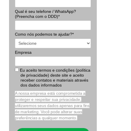
Qual é seu telefone / WhatsApp?
(Preencha com o DDD)*
Como nós podemos te ajudar?*
Empresa
Eu aceito termos e condições (política
de privacidade) deste site e aceito
receber contatos e materiais através
dos dados informados
A nossa empresa está comprometida a
proteger e respeitar sua privacidade,
utilizaremos seus dados apenas para fins
de marketing. Você pode alterar suas
preferências a qualquer momento.