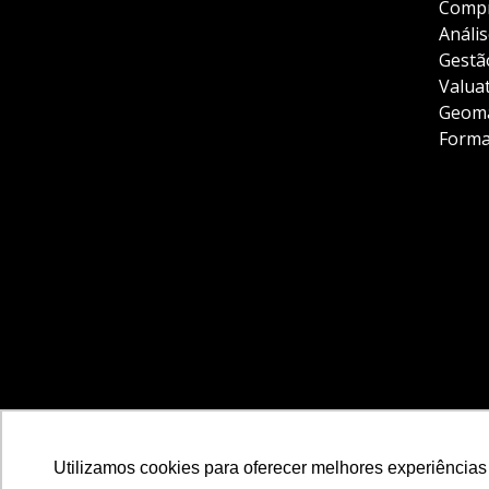
Compr
Anális
Gestã
Valua
Geoma
Forma
Utilizamos cookies para oferecer melhores experiências
Site criado por
Rock Stage
.